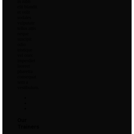
in nibh
elit blandit
et velit
sodales
vulputate
tellus attis
neque
suscipit
odio
tristique
vel onec
imperdiet
laoreet
pharetra
consequat
sem a
vestibulum.
Our
Trainers