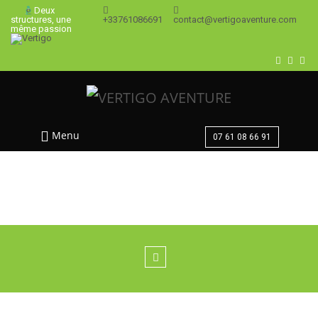
Deux
+33761086691
contact@vertigoaventure.com
structures, une
même passion
Menu
07 61 08 66 91