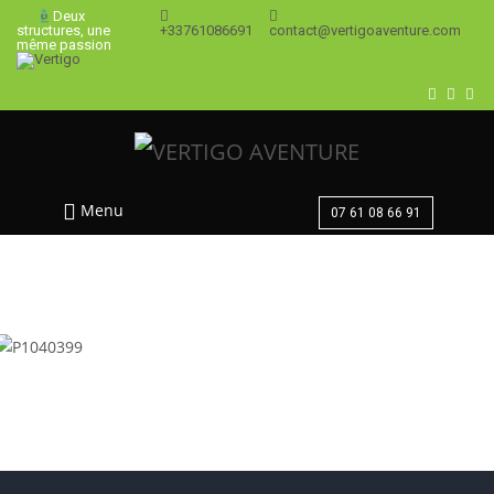
Deux
+33761086691
contact@vertigoaventure.com
structures, une
même passion
Menu
07 61 08 66 91
St-Guilhem-le-désert