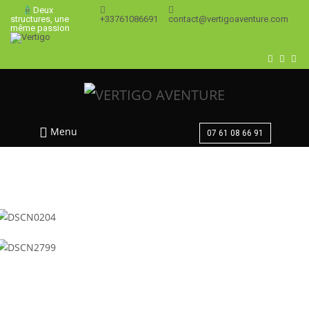
Deux
+33761086691
contact@vertigoaventure.com
structures, une
même passion
Menu
07 61 08 66 91
Cascade de la Vis
Gorges du Pont du Diable