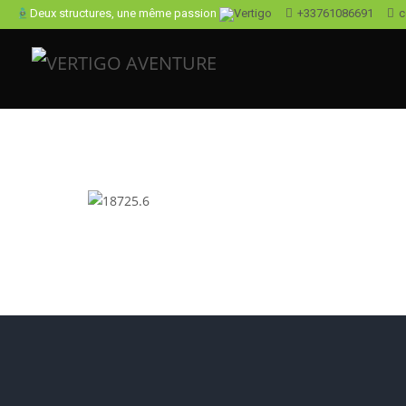
Deux structures, une même passion
+33761086691
c
Ravin des Arcs
PARCOURS D’AVENTURE