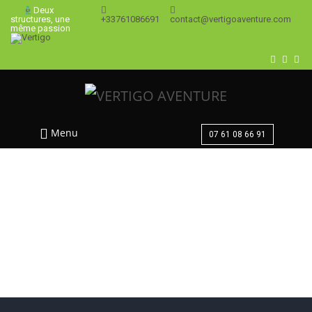
Deux
+33761086691
contact@vertigoaventure.com
structures, une
même passion
Menu
07 61 08 66 91