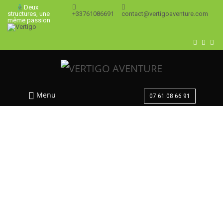
Deux
+33761086691
contact@vertigoaventure.com
structures, une
même passion
Menu
07 61 08 66 91